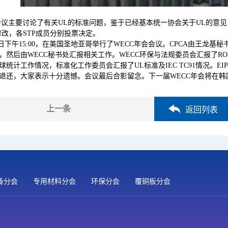
议主要讨论了有关UL的标准问题，鉴于已经基本统一协会关于UL的意见
修改，各STP成员分别投票决定。
4日下午15:00，在美国圣地亚哥举行了WECC年会会议。CPCA由王龙
，然后由WECC秘书处汇报相关工作。WECC环保与法规委员会汇报了R
球统计工作情况，标准化工作委员会汇报了UL标准及IEC TC91情况。EI
退还，大家表示十分遗憾。会议最后合影留念。下一届WECC年会将在韩国
上一条
返回列表
备分会
专用材料分会
环保分会
覆铜板分会