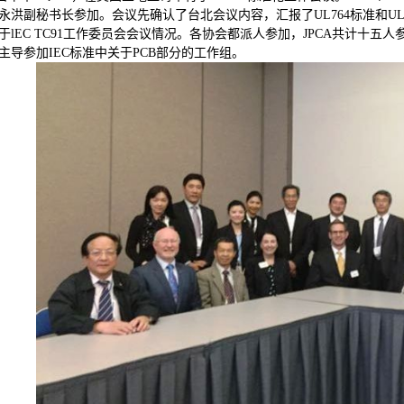
永洪副秘书长参加。会议先确认了台北会议内容，汇报了UL764标准和U
于lEC TC91工作委员会会议情况。各协会都派人参加，JPCA共计十五
主导参加IEC标准中关于PCB部分的工作组。