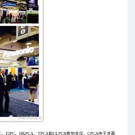
、EIPC、HKPCA、TPCA和ULPCB参加会议，CPCA由王龙基