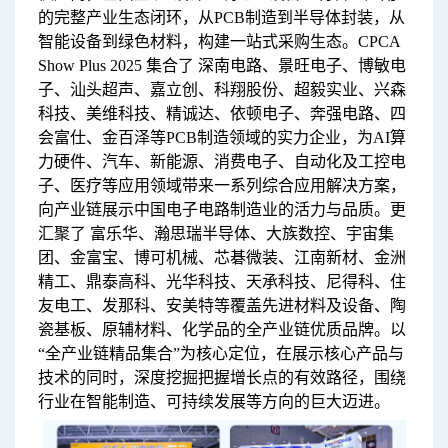
的完整产业生态闭环，从PCB制造到半导体封装，从
智能设备到绿色材料，构建一站式采购生态。CPCA
Show Plus 2025 集合了 深南电路、景旺电子、博敏电
子、汕头超声、嘉立创、科翔股份、超毅实业、兴森
科技、美维科技、精诚达、依顿电子、奔强电路、四
会富仕、金百泽等PCB制造领域的实力企业，为AI算
力硬件、汽车、新能源、消费电子、自动化及工控电
子、医疗等应用领域带来一系列综合应用解决方案，
向产业链展示中国电子电路制造业的活力与品质。更
汇聚了 富乐华、瀚思瑞半导体、大族数控、宇宙集
团、金富宝、博可机械、芯碁微装、江南新材、金洲
精工、鼎泰高科、光华科技、天承科技、尼得科、住
友电工、发那科、安美特等覆盖先进材料及设备、陶
瓷基板、原辅材料、化学品的全产业链优质品牌。以
“全产业链精品集合”为核心定位，在展示核心产品与
技术的同时，深度挖掘把握增长点的有效路径，围绕
行业在智能制造、可持续发展等方向的巨大迈进。