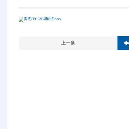
资讯CPCA93期热点.docx
上一条