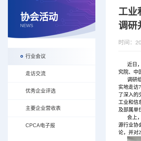
工业
协会活动
调研
NEWS
时间：202
行业会议
近日
究院、中
走访交流
调研
实地走访
优秀企业评选
了深入的
工业和信
主要企业营收表
及部属单
会上
源行业协
CPCA电子报
论，并对