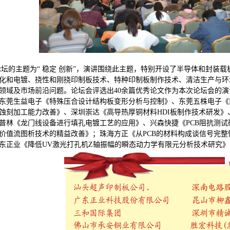
主题为“ 稳定 创新”，演讲围绕此主题，特别开设了半导体和封装载
化和电镀、挠性和刚挠印制板技术、特种印制板制作技术、清洁生产与环
领域及市场前沿问题。论坛会评选出40余篇优秀论文作为本次论坛会的演讲
东莞生益电子《特殊压合设计结构板变形分析与控制》、东莞五株电子《影
蚀刻加工能力改善》、深圳崇达《高导热厚铜材料HDI板制作技术研发
普林《龙门线设备进行填孔电镀工艺的应用》、兴森快捷《PCB阻抗测
价值流图析技术的精益改善》；珠海方正《从PCB的材料构成谈信号完整
东正业《降低UV激光打孔机Z轴振幅的瞬态动力学有限元分析技术研究》