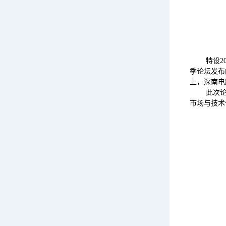
特设201
季论坛发布的
上，深南电
此次论坛会
市场与技术