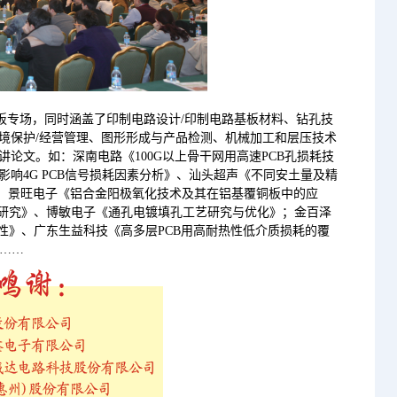
板专场，同时涵盖了印制电路设计/印制电路基板材料、钻孔技
境保护/经营管理、图形形成与产品检测、机械加工和层压技术
论文。如：深南电路《100G以上骨干网用高速PCB孔损耗技
响4G PCB信号损耗因素分析》、汕头超声《不同安土量及精
》、景旺电子《铝合金阳极氧化技术及其在铝基覆铜板中的应
试研究》、博敏电子《通孔电镀填孔工艺研究与优化》；金百泽
性》、广东生益科技《高多层PCB用高耐热性低介质损耗的覆
……