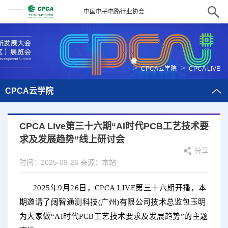
中国电子电路行业协会
>
>
CPCA云学院
CPCA LIVE
CPCA云学院
CPCA Live第三十六期“AI时代PCB工艺技术要
求及发展趋势”线上研讨会
分享
时间：2025-09-26
来源：本站
2025年9月26日，
CPCA LIV
E第三十六
期开播，本
期邀请了
阔智通测科技(广州)有限公司技术总监
包玉明
为大家做“
AI时代PCB工艺技术要求及发展趋势
”的
主
题