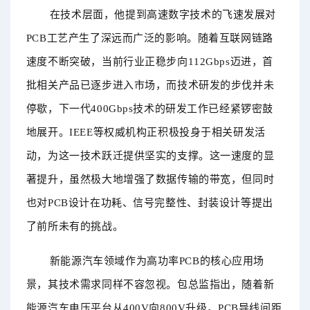
在技术层面，他提到高速数字技术的飞速发展对
PCB工艺产生了深远而广泛的影响。随着互联网链路
速度不断突破，当前行业正稳步向112Gbps迈进，首
批相关产品已逐步进入市场，而技术研发的步伐并未
停歇，下一代400Gbps技术的研发工作已经紧锣密鼓
地展开。IEEE等权威机构正积极投身于相关研发活
动，为这一技术跃迁提供坚实的支撑。这一速度的显
著提升，虽然极大地增强了数据传输的带宽，但同时
也对PCB设计在功耗、信号完整性、封装设计等提出
了前所未有的挑战。
新能源汽车领域作为高功率
PCB的核心应用场
景，其技术需求同样不容忽视。包
总监
指出，随着新
能源汽车电压平台从400V向800V升级，PCB导线间距